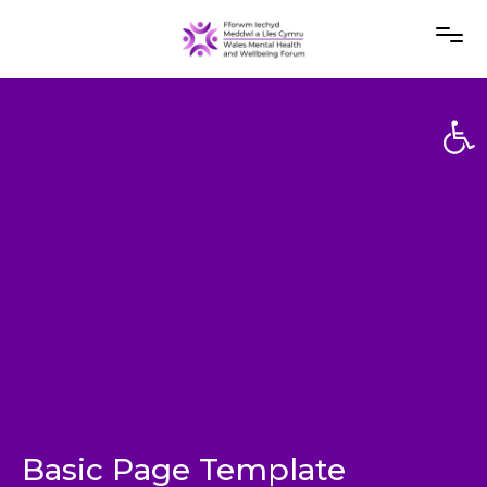
Open
Open
Basic Page Template