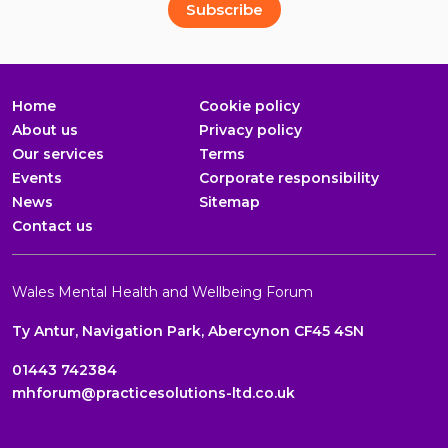
Full Name
Email Address
*
*
Subscribe
Home
Cookie policy
About us
Privacy policy
Our services
Terms
Events
Corporate responsibility
News
Sitemap
Contact us
Wales Mental Health and Wellbeing Forum
Ty Antur, Navigation Park, Abercynon CF45 4SN
01443 742384
mhforum@practicesolutions-ltd.co.uk